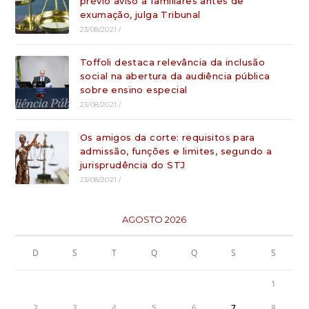
prévio aviso a familiares antes de
exumação, julga Tribunal
23/08/2021
/
Toffoli destaca relevância da inclusão
social na abertura da audiência pública
sobre ensino especial
23/08/2021
/
Os amigos da corte: requisitos para
admissão, funções e limites, segundo a
jurisprudência do STJ
23/08/2021
/
AGOSTO 2026
D
S
T
Q
Q
S
S
1
2
3
4
5
6
7
8