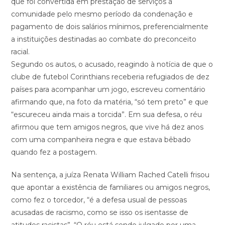
que foi convertida em prestação de serviços à
comunidade pelo mesmo período da condenação e
pagamento de dois salários mínimos, preferencialmente
a instituições destinadas ao combate do preconceito
racial.
Segundo os autos, o acusado, reagindo à notícia de que o
clube de futebol Corinthians receberia refugiados de dez
países para acompanhar um jogo, escreveu comentário
afirmando que, na foto da matéria, “só tem preto” e que
“escureceu ainda mais a torcida”. Em sua defesa, o réu
afirmou que tem amigos negros, que vive há dez anos
com uma companheira negra e que estava bêbado
quando fez a postagem.
Na sentença, a juíza Renata William Rached Catelli frisou
que apontar a existência de familiares ou amigos negros,
como fez o torcedor, “é a defesa usual de pessoas
acusadas de racismo, como se isso os isentasse de