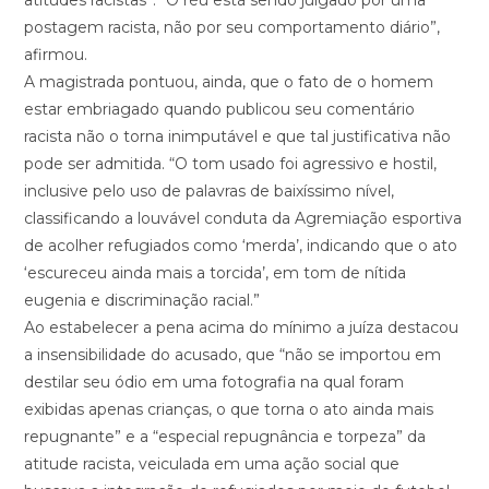
atitudes racistas”. “O réu está sendo julgado por uma
postagem racista, não por seu comportamento diário”,
afirmou.
A magistrada pontuou, ainda, que o fato de o homem
estar embriagado quando publicou seu comentário
racista não o torna inimputável e que tal justificativa não
pode ser admitida. “O tom usado foi agressivo e hostil,
inclusive pelo uso de palavras de baixíssimo nível,
classificando a louvável conduta da Agremiação esportiva
de acolher refugiados como ‘merda’, indicando que o ato
‘escureceu ainda mais a torcida’, em tom de nítida
eugenia e discriminação racial.”
Ao estabelecer a pena acima do mínimo a juíza destacou
a insensibilidade do acusado, que “não se importou em
destilar seu ódio em uma fotografia na qual foram
exibidas apenas crianças, o que torna o ato ainda mais
repugnante” e a “especial repugnância e torpeza” da
atitude racista, veiculada em uma ação social que